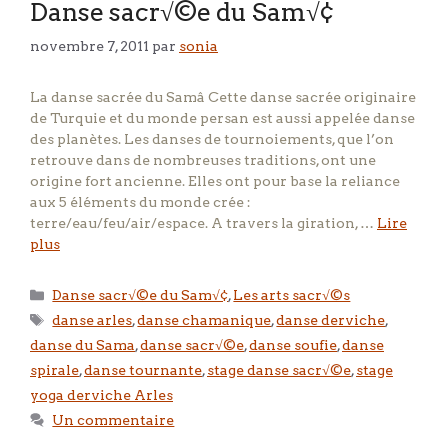
Danse sacr√©e du Sam√¢
novembre 7, 2011
par
sonia
La danse sacrée du Samâ Cette danse sacrée originaire
de Turquie et du monde persan est aussi appelée danse
des planètes. Les danses de tournoiements, que l’on
retrouve dans de nombreuses traditions, ont une
origine fort ancienne. Elles ont pour base la reliance
aux 5 éléments du monde crée :
terre/eau/feu/air/espace. A travers la giration, …
Lire
plus
Catégories
Danse sacr√©e du Sam√¢
,
Les arts sacr√©s
Étiquettes
danse arles
,
danse chamanique
,
danse derviche
,
danse du Sama
,
danse sacr√©e
,
danse soufie
,
danse
spirale
,
danse tournante
,
stage danse sacr√©e
,
stage
yoga derviche Arles
Un commentaire